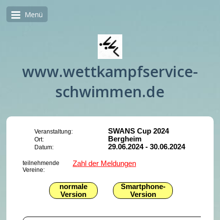
Menü
www.wettkampfservice-
schwimmen.de